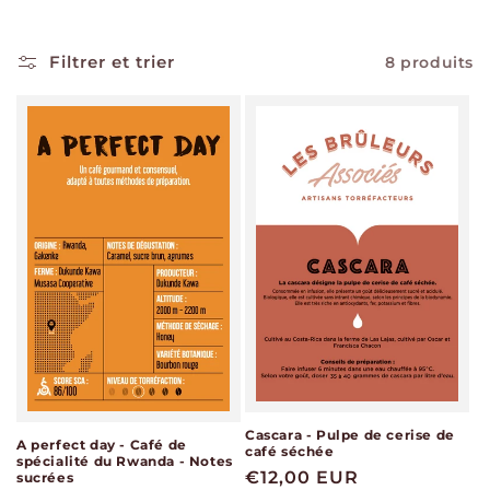
i
o
Filtrer et trier
8 produits
n
:
Cascara - Pulpe de cerise de
A perfect day - Café de
café séchée
spécialité du Rwanda - Notes
Prix
€12,00 EUR
sucrées