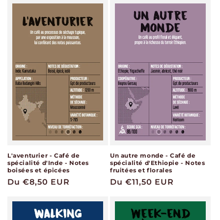
L'aventurier - Café de
Un autre monde - Café de
spécialité d'Inde - Notes
spécialité d'Ethiopie - Notes
boisées et épicées
fruitées et florales
Prix
Du €8,50 EUR
Prix
Du €11,50 EUR
habituel
habituel