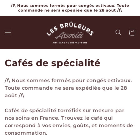
et
/!\ Nous sommes fermés pour congés estivaux. Toute
passer
commande ne sera expédiée que le 28 août /!\
au
contenu
Panier
C
Cafés de spécialité
o
/!\ Nous sommes fermés pour congés estivaux.
l
Toute commande ne sera expédiée que le 28
août /!\
l
e
Cafés de spécialité torréfiés sur mesure par
nos soins en France. Trouvez le café qui
c
correspond à vos envies, goûts, et moments de
t
consommation.