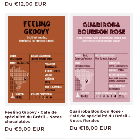
habituel
Prix
Du €12,00 EUR
habituel
Guariroba Bourbon Rose -
Feeling Groovy - Café de
Café de spécialité du Brésil -
spécialité du Brésil - Notes
Notes florales
chocolatées
Prix
Du €18,00 EUR
Prix
Du €9,00 EUR
habituel
habituel